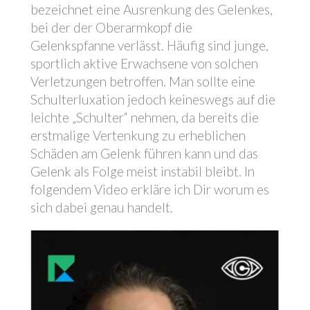
bezeichnet eine Ausrenkung des Gelenkes,
bei der der Oberarmkopf die
Gelenkspfanne verlässt. Häufig sind junge,
sportlich aktive Erwachsene von solchen
Verletzungen betroffen. Man sollte eine
Schulterluxation jedoch keineswegs auf die
leichte „Schulter“ nehmen, da bereits die
erstmalige Vertenkung zu erheblichen
Schäden am Gelenk führen kann und das
Gelenk als Folge meist instabil bleibt. In
folgendem Video erkläre ich Dir worum es
sich dabei genau handelt.