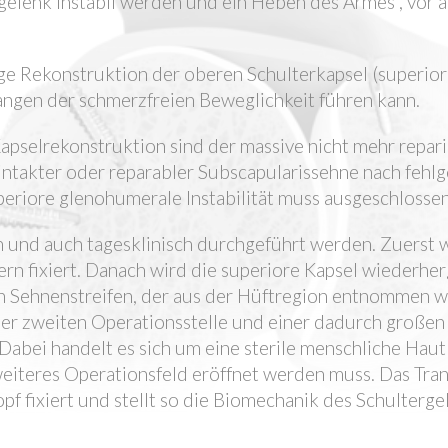
gelenk instabil werden und ein Heben des Armes , vor al
inige Rekonstruktion der oberen Schulterkapsel (superior
angen der schmerzfreien Beweglichkeit führen kann.
Kapselrekonstruktion sind der massive nicht mehr repar
ntakter oder reparabler Subscapularissehne nach fehlg
uperiore glenohumerale Instabilität muss ausgeschlosse
 und auch tagesklinisch durchgeführt werden. Zuerst 
n fixiert. Danach wird die superiore Kapsel wiederherg
en Sehnenstreifen, der aus der Hüftregion entnommen 
ner zweiten Operationsstelle und einer dadurch großen
Dabei handelt es sich um eine sterile menschliche Hau
 weiteres Operationsfeld eröffnet werden muss. Das Tran
 fixiert und stellt so die Biomechanik des Schulterge