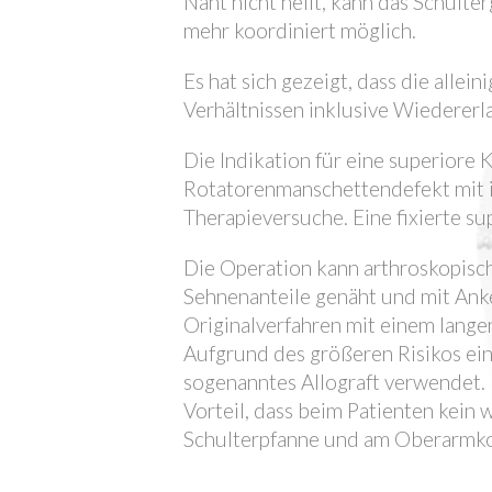
Naht nicht heilt, kann das Schulter
mehr koordiniert möglich.
Es hat sich gezeigt, dass die alle
Verhältnissen inklusive Wiedererl
Die Indikation für eine superiore 
Rotatorenmanschettendefekt mit i
Therapieversuche. Eine fixierte s
Die Operation kann arthroskopisch
Sehnenanteile genäht und mit Anker
Originalverfahren mit einem lang
Aufgrund des größeren Risikos ei
sogenanntes Allograft verwendet. 
Vorteil, dass beim Patienten kein
Schulterpfanne und am Oberarmkopf