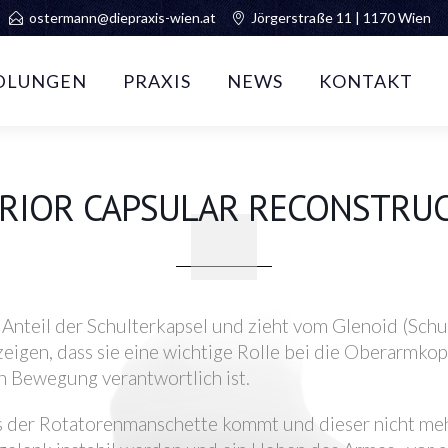
ostermann@diepraxis-wien.at
Jörgerstraße 11 | 1170 Wien
DLUNGEN
PRAXIS
NEWS
KONTAKT
RIOR CAPSULAR RECONSTRU
e Anteil der Schulterkapsel und zieht vom Glenoid (Sc
igen, dass sie eine wichtige Rolle bei die Oberarmkop
en Bewegung verantwortlich ist.
s der Rotatorenmanschette kommt und dieser nicht me