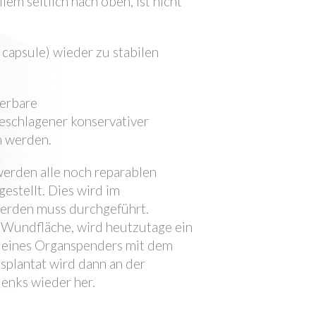
lem seitlich nach oben, ist nicht
 capsule) wieder zu stabilen
ierbare
eschlagener konservativer
n werden.
werden alle noch reparablen
estellt. Dies wird im
werden muss durchgeführt.
 Wundfläche, wird heutzutage ein
t eines Organspenders mit dem
splantat wird dann an der
lenks wieder her.