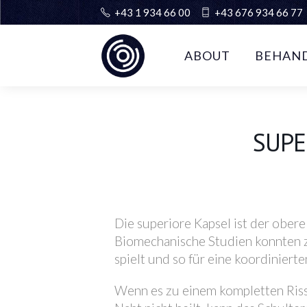
+43 1 934 66 00
+43 676 934 66 77
ABOUT
BEHAN
SUPE
Die superiore Kapsel ist der ober
Biomechanische Studien konnten ze
spielt und so für eine koordiniert
Wenn es zu einem kompletten Ris