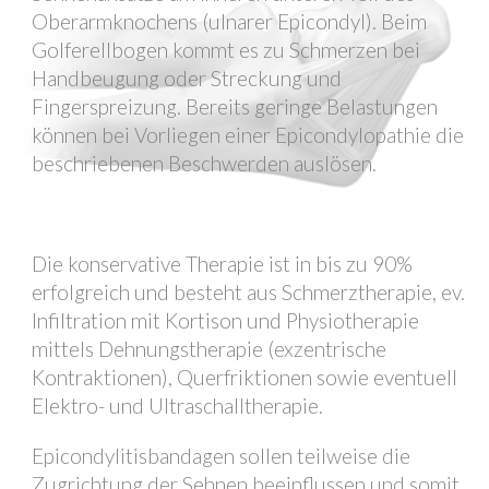
Oberarmknochens (ulnarer Epicondyl). Beim
Golferellbogen kommt es zu Schmerzen bei
Handbeugung oder Streckung und
Fingerspreizung. Bereits geringe Belastungen
können bei Vorliegen einer Epicondylopathie die
beschriebenen Beschwerden auslösen.
Die konservative Therapie ist in bis zu 90%
erfolgreich und besteht aus Schmerztherapie, ev.
Infiltration mit Kortison und Physiotherapie
mittels Dehnungstherapie (exzentrische
Kontraktionen), Querfriktionen sowie eventuell
Elektro- und Ultraschalltherapie.
Epicondylitisbandagen sollen teilweise die
Zugrichtung der Sehnen beeinflussen und somit